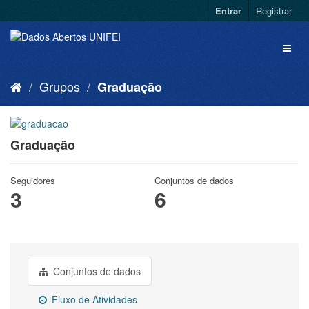
Entrar
Registrar
Grupos
Graduação
Graduação
Seguidores
Conjuntos de dados
3
6
Conjuntos de dados
Fluxo de Atividades