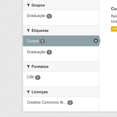
Grupos
Cu
Graduação
Rel
1
Uni
CS
Etiquetas
Cursos
1
Graduação
1
Formatos
CSV
1
Licenças
Creative Commons At...
1