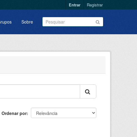
Entrar
Registrar
rupos
Sobre
Ordenar por