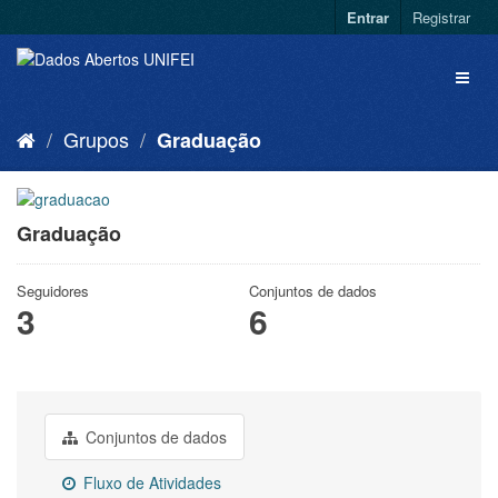
Entrar
Registrar
Grupos
Graduação
Graduação
Seguidores
Conjuntos de dados
3
6
Conjuntos de dados
Fluxo de Atividades