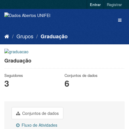
Entrar
Registrar
Grupos
Graduação
Graduação
Seguidores
Conjuntos de dados
3
6
Conjuntos de dados
Fluxo de Atividades