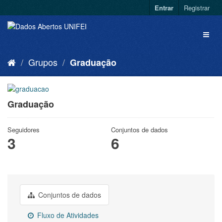
Entrar
Registrar
Grupos
Graduação
Graduação
Seguidores
Conjuntos de dados
3
6
Conjuntos de dados
Fluxo de Atividades