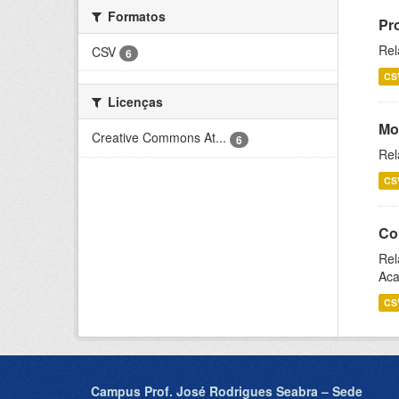
Formatos
Pr
Rel
CSV
6
CS
Licenças
Mo
Creative Commons At...
6
Rel
CS
Co
Rel
Aca
CS
Campus Prof. José Rodrigues Seabra – Sede