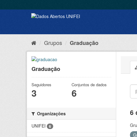
Grupos
Graduação
Graduação
Seguidores
Conjuntos de dados
3
6
6 
Organizações
Gru
UNIFEI
6
G