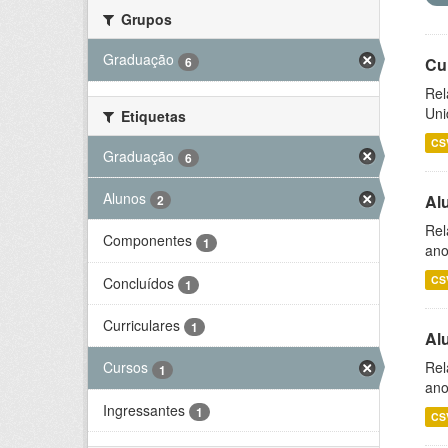
Grupos
Graduação
6
Cu
Rel
Uni
Etiquetas
CS
Graduação
6
Alunos
Al
2
Rel
Componentes
1
ano
CS
Concluídos
1
Curriculares
1
Al
Rel
Cursos
1
ano
Ingressantes
1
CS