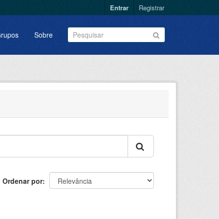
Entrar
Registrar
rupos
Sobre
Ordenar por