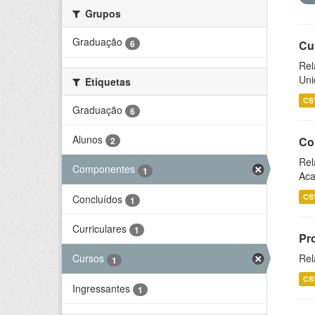
Grupos
Graduação
6
Cu
Rel
Uni
Etiquetas
CS
Graduação
6
Alunos
Co
2
Rel
Componentes
1
Aca
CS
Concluídos
1
Curriculares
1
Pr
Rel
Cursos
1
CS
Ingressantes
1