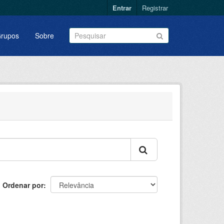
Entrar
Registrar
rupos
Sobre
Ordenar por