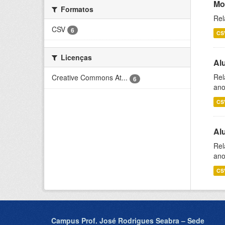
Mo
Formatos
Rel
CSV
6
CS
Licenças
Al
Rel
Creative Commons At...
6
ano
CS
Al
Rel
ano
CS
Campus Prof. José Rodrigues Seabra – Sede