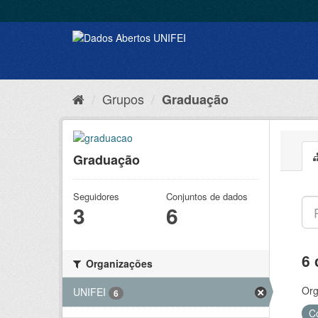
Grupos
Graduação
Graduação
Seguidores
Conjuntos de dados
3
6
6 
Organizações
Org
UNIFEI
6
C