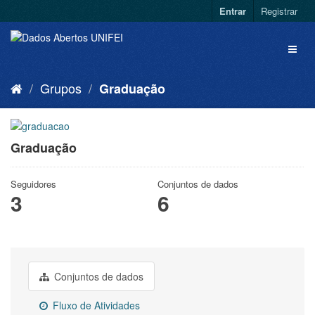
Entrar
Registrar
Grupos
Graduação
Graduação
Seguidores
Conjuntos de dados
3
6
Conjuntos de dados
Fluxo de Atividades