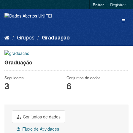
Entrar
Registrar
Grupos
Graduação
Graduação
Seguidores
Conjuntos de dados
3
6
Conjuntos de dados
Fluxo de Atividades