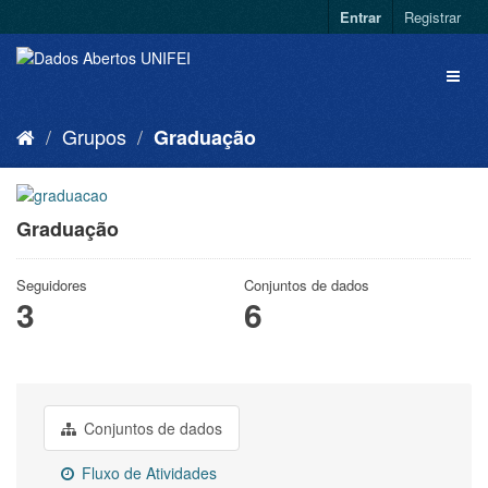
Entrar
Registrar
Grupos
Graduação
Graduação
Seguidores
Conjuntos de dados
3
6
Conjuntos de dados
Fluxo de Atividades