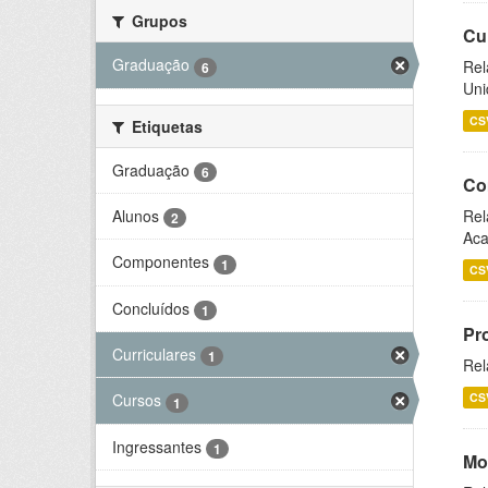
Grupos
Cu
Graduação
Rel
6
Uni
CS
Etiquetas
Graduação
6
Co
Alunos
Rel
2
Aca
Componentes
1
CS
Concluídos
1
Pr
Curriculares
1
Rel
CS
Cursos
1
Ingressantes
1
Mo