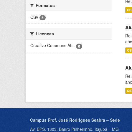
Rel
Formatos
CS
CSV
6
Al
Licenças
Rel
ano
Creative Commons At...
6
CS
Al
Rel
ano
CS
Campus Prof. José Rodrigues Seabra – Sede
Av. BPS, 1303, Bairro Pinheirinho, Itajubá – MG