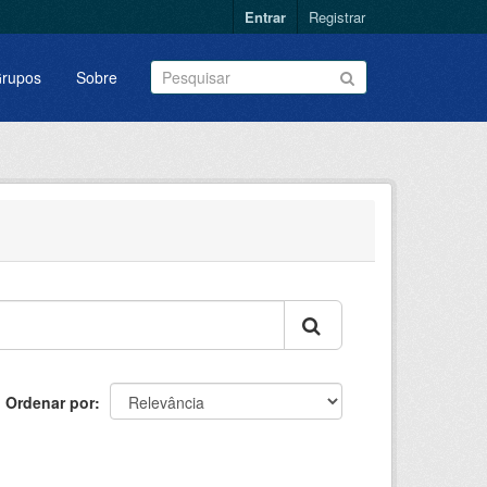
Entrar
Registrar
rupos
Sobre
Ordenar por