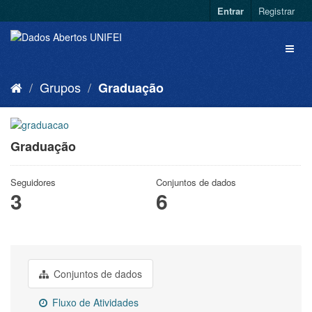
Entrar
Registrar
Grupos
Graduação
Graduação
Seguidores
Conjuntos de dados
3
6
Conjuntos de dados
Fluxo de Atividades