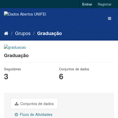
Entrar
Registrar
Grupos
Graduação
Graduação
Seguidores
Conjuntos de dados
3
6
Conjuntos de dados
Fluxo de Atividades