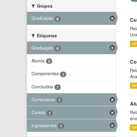
Grupos
Graduação
6
Cu
Rel
Uni
Etiquetas
CS
Graduação
6
Alunos
Co
2
Rel
Componentes
1
Aca
CS
Concluídos
1
Curriculares
1
Al
Rel
Cursos
1
ano
Ingressantes
1
CS