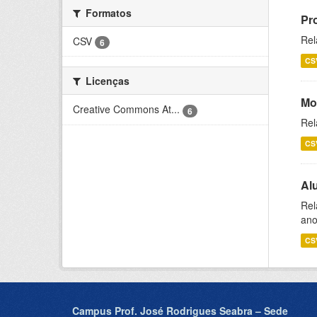
Formatos
Pr
Rel
CSV
6
CS
Licenças
Mo
Creative Commons At...
6
Rel
CS
Al
Rel
ano
CS
Campus Prof. José Rodrigues Seabra – Sede