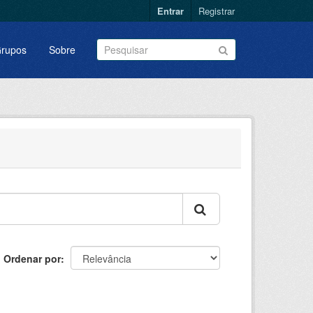
Entrar
Registrar
rupos
Sobre
Ordenar por