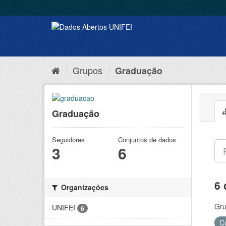
Grupos
Graduação
Graduação
Seguidores
Conjuntos de dados
3
6
6 
Organizações
Gru
UNIFEI
6
C