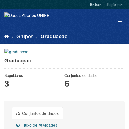
Entrar
Registrar
Grupos
Graduação
Graduação
Seguidores
Conjuntos de dados
3
6
Conjuntos de dados
Fluxo de Atividades