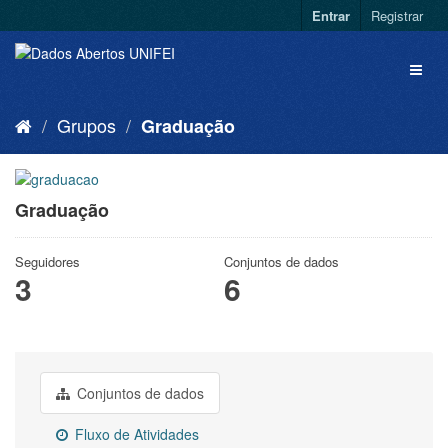
Entrar
Registrar
Grupos
Graduação
Graduação
Seguidores
Conjuntos de dados
3
6
Conjuntos de dados
Fluxo de Atividades