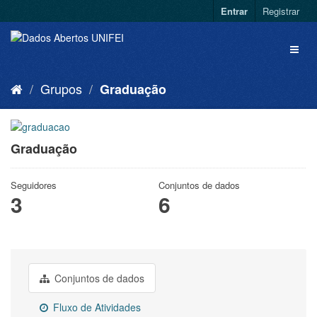
Entrar
Registrar
Grupos
Graduação
Graduação
Seguidores
Conjuntos de dados
3
6
Conjuntos de dados
Fluxo de Atividades