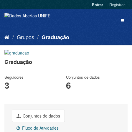
Entrar
Registrar
Grupos
Graduação
Graduação
Seguidores
Conjuntos de dados
3
6
Conjuntos de dados
Fluxo de Atividades