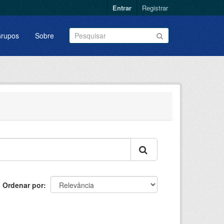
Entrar
Registrar
rupos
Sobre
Ordenar por