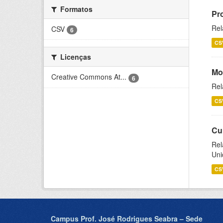
Formatos
Pr
Rel
CSV
6
CS
Licenças
Mo
Creative Commons At...
6
Rel
CS
Cu
Rel
Uni
CS
Campus Prof. José Rodrigues Seabra – Sede