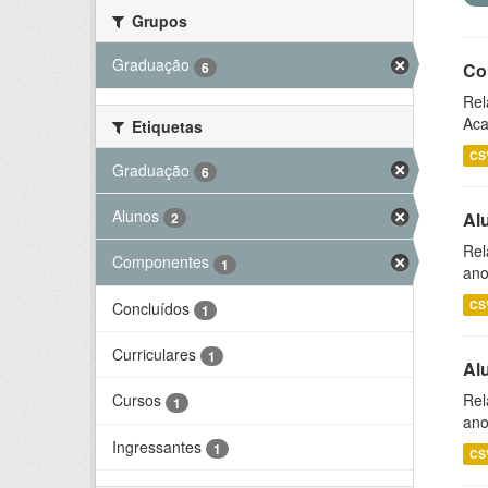
Grupos
Graduação
6
Co
Rel
Aca
Etiquetas
CS
Graduação
6
Alunos
Al
2
Rel
Componentes
1
ano
CS
Concluídos
1
Curriculares
1
Al
Rel
Cursos
1
ano
Ingressantes
1
CS