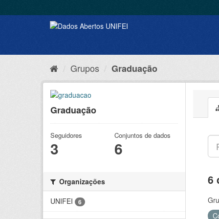
Grupos
Graduação
Graduação
Seguidores
Conjuntos de dados
3
6
6 
Organizações
Gru
UNIFEI
6
C