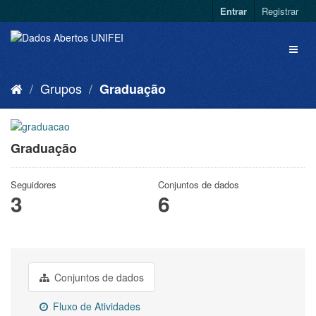
Entrar
Registrar
Grupos
Graduação
Graduação
Seguidores
Conjuntos de dados
3
6
Conjuntos de dados
Fluxo de Atividades