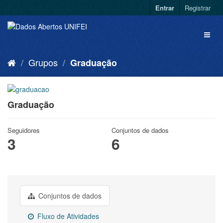
Entrar
Registrar
Grupos
Graduação
Graduação
Seguidores
Conjuntos de dados
3
6
Conjuntos de dados
Fluxo de Atividades