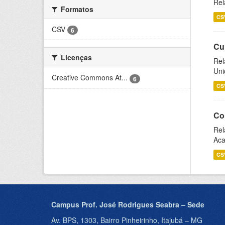
Rel
Formatos
CS
CSV
6
Cu
Licenças
Rel
Uni
Creative Commons At...
6
CS
Co
Rel
Aca
CS
Campus Prof. José Rodrigues Seabra – Sede
Av. BPS, 1303, Bairro Pinheirinho, Itajubá – MG