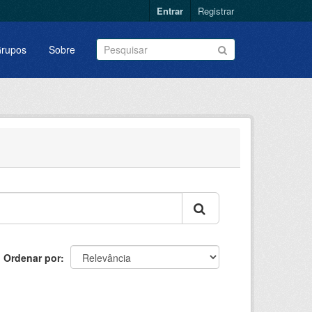
Entrar
Registrar
rupos
Sobre
Ordenar por