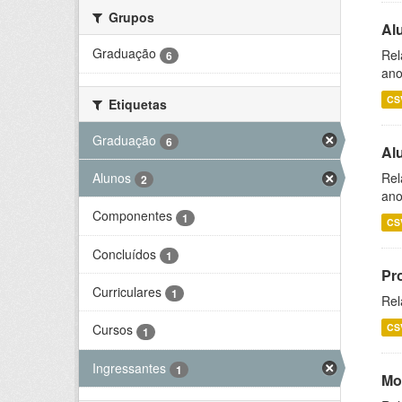
Grupos
Al
Graduação
Rel
6
ano
CS
Etiquetas
Graduação
6
Al
Alunos
Rel
2
ano
Componentes
1
CS
Concluídos
1
Pr
Curriculares
1
Rel
CS
Cursos
1
Ingressantes
1
Mo