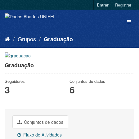
Entrar
Registrar
Grupos
Graduação
Graduação
Seguidores
Conjuntos de dados
3
6
Conjuntos de dados
Fluxo de Atividades