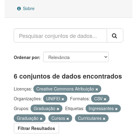
Sobre
Ordenar por
6 conjuntos de dados encontrados
Licenças:
Creative Commons Atribuição
Organizações:
UNIFEI
Formatos:
CSV
Grupos:
Graduação
Etiquetas:
Ingressantes
Graduação
Cursos
Curriculares
Filtrar Resultados