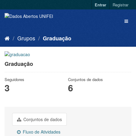
Entrar
Registrar
Grupos
Graduação
Graduação
Seguidores
Conjuntos de dados
3
6
Conjuntos de dados
Fluxo de Atividades