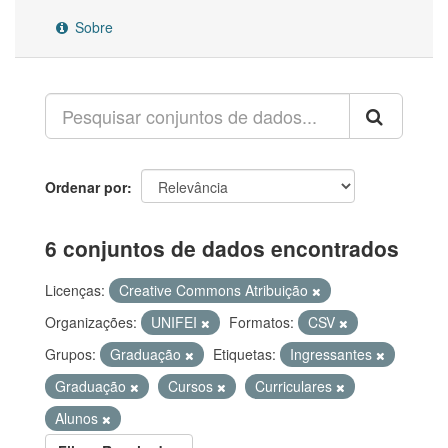
Sobre
Ordenar por
6 conjuntos de dados encontrados
Licenças:
Creative Commons Atribuição
Organizações:
UNIFEI
Formatos:
CSV
Grupos:
Graduação
Etiquetas:
Ingressantes
Graduação
Cursos
Curriculares
Alunos