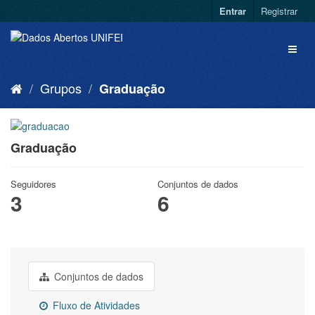
Entrar
Registrar
Grupos
Graduação
Graduação
Seguidores
Conjuntos de dados
3
6
Conjuntos de dados
Fluxo de Atividades