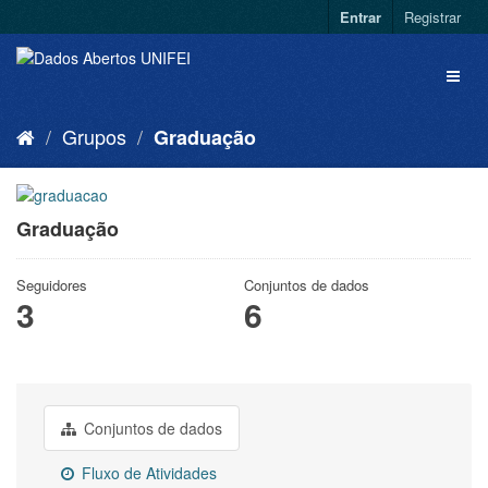
Entrar
Registrar
Grupos
Graduação
Graduação
Seguidores
Conjuntos de dados
3
6
Conjuntos de dados
Fluxo de Atividades