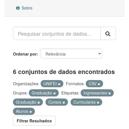
Sobre
Ordenar por
6 conjuntos de dados encontrados
Organizações:
UNIFEI
Formatos:
CSV
Grupos:
Graduação
Etiquetas:
Ingressantes
Graduação
Cursos
Curriculares
Alunos
Filtrar Resultados