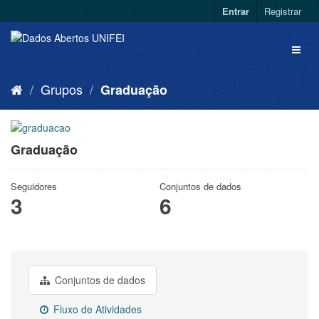
Entrar
Registrar
Grupos
Graduação
Graduação
Seguidores
Conjuntos de dados
3
6
Conjuntos de dados
Fluxo de Atividades