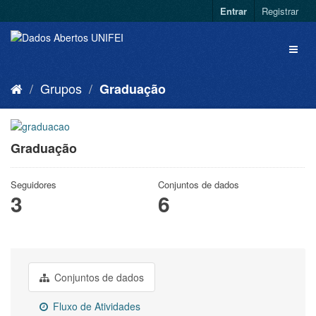
Entrar
Registrar
Grupos
Graduação
Graduação
Seguidores
Conjuntos de dados
3
6
Conjuntos de dados
Fluxo de Atividades