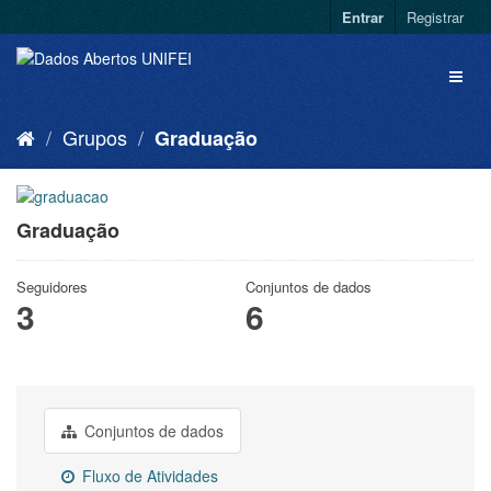
Entrar
Registrar
Grupos
Graduação
Graduação
Seguidores
Conjuntos de dados
3
6
Conjuntos de dados
Fluxo de Atividades