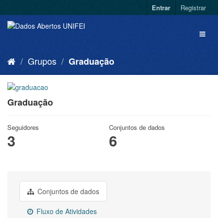
Entrar
Registrar
Grupos
Graduação
Graduação
Seguidores
Conjuntos de dados
3
6
Conjuntos de dados
Fluxo de Atividades