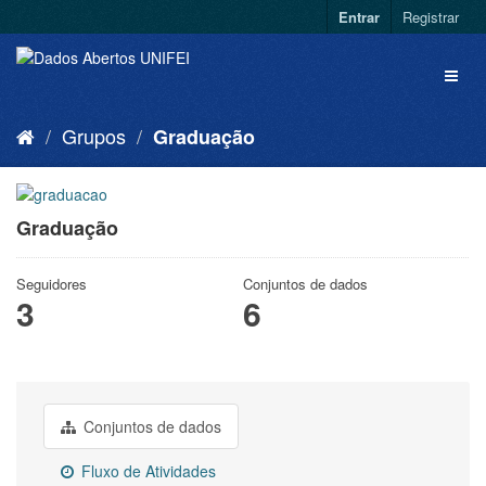
Entrar
Registrar
Grupos
Graduação
Graduação
Seguidores
Conjuntos de dados
3
6
Conjuntos de dados
Fluxo de Atividades