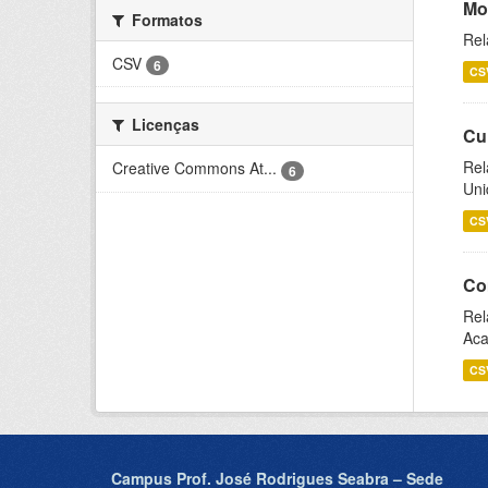
Mo
Formatos
Rel
CSV
6
CS
Licenças
Cu
Rel
Creative Commons At...
6
Uni
CS
Co
Rel
Aca
CS
Campus Prof. José Rodrigues Seabra – Sede