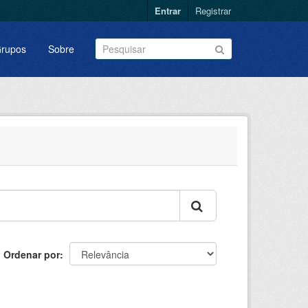
Entrar
Registrar
rupos
Sobre
Ordenar por