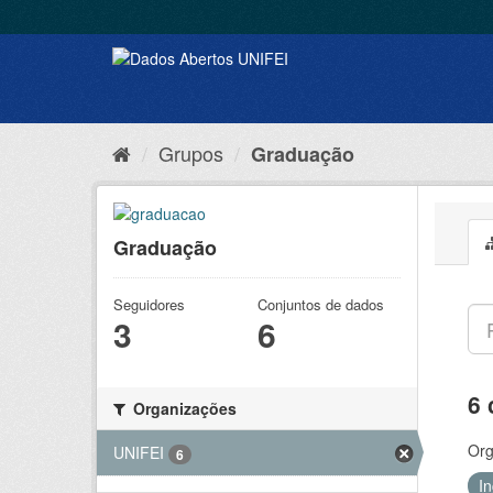
Grupos
Graduação
Graduação
Seguidores
Conjuntos de dados
3
6
6 
Organizações
Org
UNIFEI
6
I