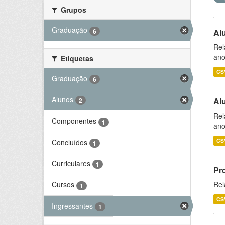
Grupos
Graduação
6
Al
Rel
ano
Etiquetas
CS
Graduação
6
Alunos
Al
2
Rel
Componentes
1
ano
CS
Concluídos
1
Curriculares
1
Pr
Rel
Cursos
1
CS
Ingressantes
1