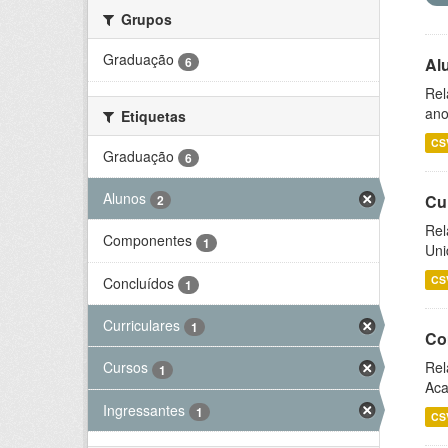
Grupos
Graduação
6
Al
Rel
ano
Etiquetas
CS
Graduação
6
Alunos
Cu
2
Rel
Componentes
1
Uni
CS
Concluídos
1
Curriculares
1
Co
Rel
Cursos
1
Aca
Ingressantes
1
CS