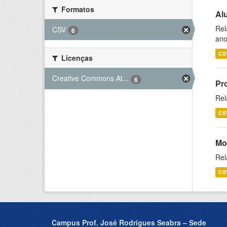
Formatos
Al
Rel
CSV
6
ano
CS
Licenças
Creative Commons At...
6
Pr
Rel
CS
Mo
Rel
CS
Campus Prof. José Rodrigues Seabra – Sede