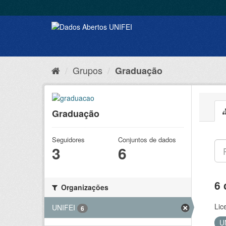
Grupos
Graduação
Graduação
Seguidores
Conjuntos de dados
3
6
6 
Organizações
Lic
UNIFEI
6
U