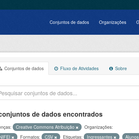
Conjuntos de dados
Organizações
G
Conjuntos de dados
Fluxo de Atividades
Sobre
conjuntos de dados encontrados
enças:
Creative Commons Atribuição
Organizações:
NIFEI
Formatos:
CSV
Etiquetas:
Ingressantes
Aluno