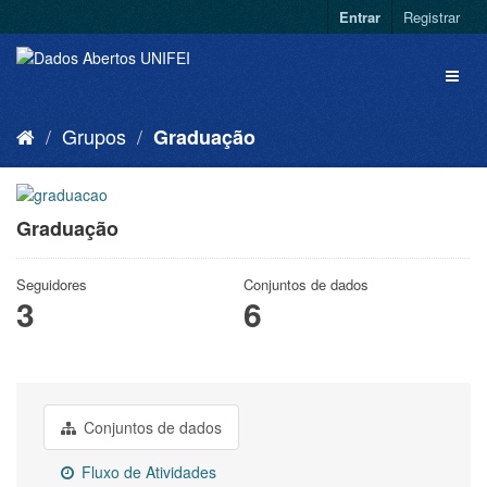
Entrar
Registrar
Grupos
Graduação
Graduação
Seguidores
Conjuntos de dados
3
6
Conjuntos de dados
Fluxo de Atividades