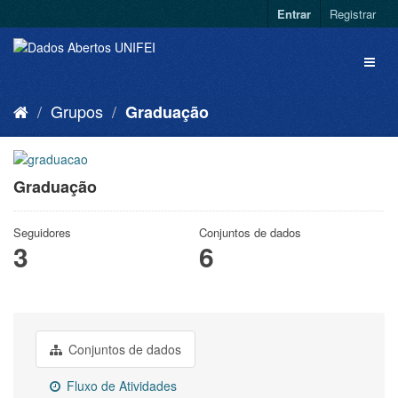
Entrar
Registrar
Grupos
Graduação
Graduação
Seguidores
Conjuntos de dados
3
6
Conjuntos de dados
Fluxo de Atividades