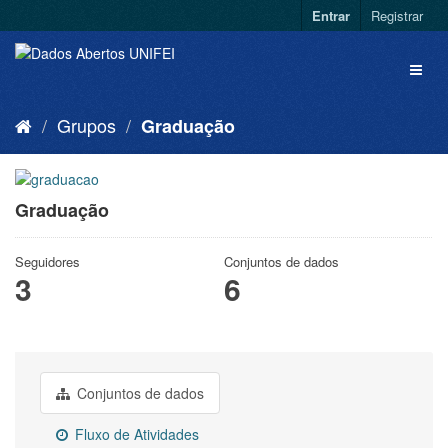
Entrar
Registrar
Grupos
Graduação
Graduação
Seguidores
Conjuntos de dados
3
6
Conjuntos de dados
Fluxo de Atividades