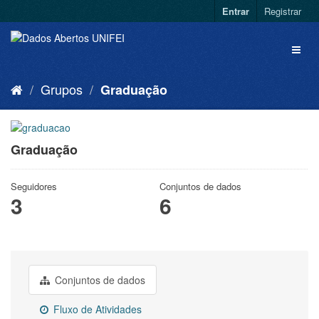
Entrar
Registrar
Grupos
Graduação
Graduação
Seguidores
Conjuntos de dados
3
6
Conjuntos de dados
Fluxo de Atividades