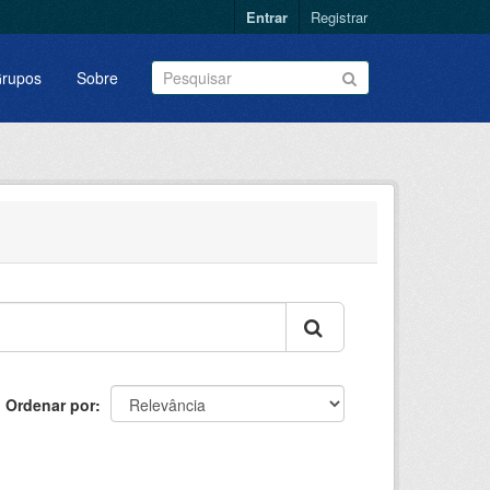
Entrar
Registrar
rupos
Sobre
Ordenar por