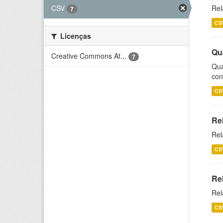
CSV
Rel
7
CS
Licenças
Qu
Creative Commons At...
7
Qua
con
CS
Re
Rel
CS
Re
Rel
CS