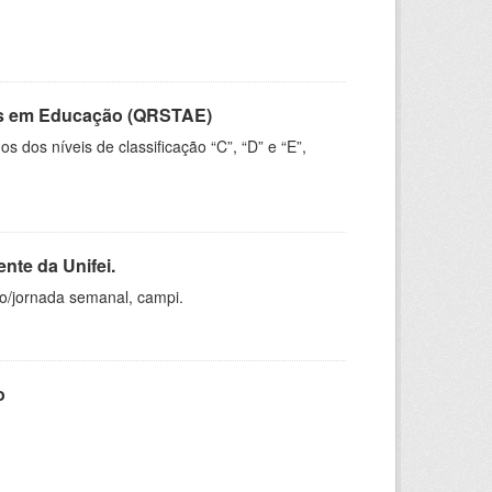
vos em Educação (QRSTAE)
dos níveis de classificação “C”, “D” e “E”,
nte da Unifei.
ho/jornada semanal, campi.
o