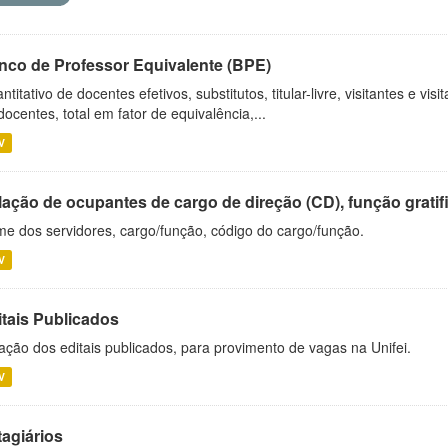
nco de Professor Equivalente (BPE)
ntitativo de docentes efetivos, substitutos, titular-livre, visitantes e vi
docentes, total em fator de equivalência,...
V
ação de ocupantes de cargo de direção (CD), função gratifi
e dos servidores, cargo/função, código do cargo/função.
V
itais Publicados
ação dos editais publicados, para provimento de vagas na Unifei.
V
tagiários