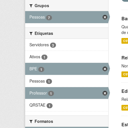
Grupos
Pessoas
7
Ba
Qua
de 
Etiquetas
CS
Servidores
3
Ativos
Rel
1
Nom
BPE
1
CS
Pessoas
1
Ed
Professor
1
Rel
QRSTAE
1
CS
Formatos
Es