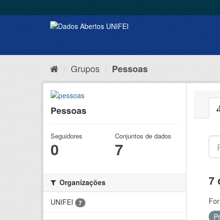
Grupos
Pessoas
Pessoas
Seguidores
Conjuntos de dados
0
7
7 
Organizações
For
UNIFEI
7
P