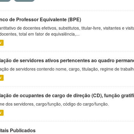
nco de Professor Equivalente (BPE)
ntitativo de docentes efetivos, substitutos, titular-livre, visitantes e vi
docentes, total em fator de equivalência,...
V
lação de servidores ativos pertencentes ao quadro permane
ação de servidores contendo nome, cargo, titulação, regime de trabal
V
ação de ocupantes de cargo de direção (CD), função gratifi
e dos servidores, cargo/função, código do cargo/função.
V
itais Publicados