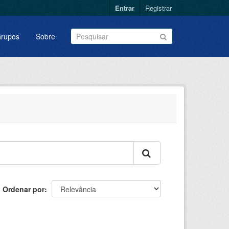
Entrar
Registrar
rupos
Sobre
Ordenar por