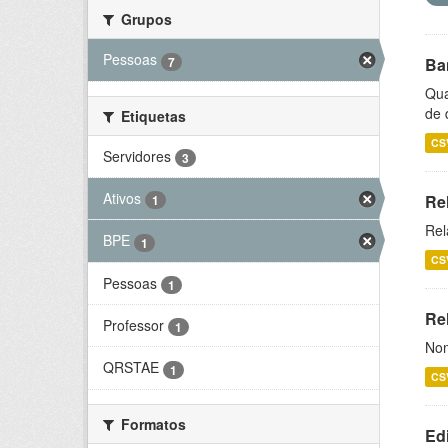
Grupos
Pessoas
7
Ba
Qua
de 
Etiquetas
CS
Servidores
3
Ativos
Re
1
Rel
BPE
1
CS
Pessoas
1
Rel
Professor
1
Nom
QRSTAE
1
CS
Formatos
Ed