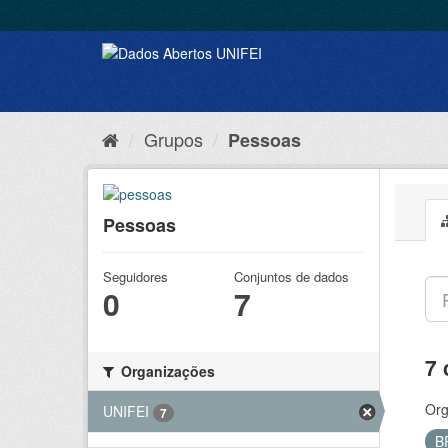
Grupos
Pessoas
Pessoas
Seguidores
Conjuntos de dados
0
7
7 
Organizações
Org
UNIFEI
7
B