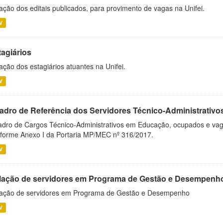
ação dos editais publicados, para provimento de vagas na Unifei.
V
tagiários
ação dos estagiários atuantes na Unifei.
V
adro de Referência dos Servidores Técnico-Administrati
dro de Cargos Técnico-Administrativos em Educação, ocupados e vagos 
forme Anexo I da Portaria MP/MEC nº 316/2017.
V
lação de servidores em Programa de Gestão e Desempenh
ação de servidores em Programa de Gestão e Desempenho
V