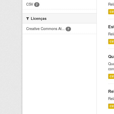
CSV
Rel
7
CS
Licenças
Es
Creative Commons At...
7
Rel
CS
Qu
Qua
con
CS
Re
Rel
CS