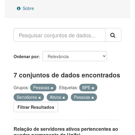
Sobre
Ordenar por
7 conjuntos de dados encontrados
Grupos:
Pessoas
Etiquetas:
BPE
Servidores
Ativos
Pessoas
Filtrar Resultados
Relação de servidores ativos pertencentes ao
quadro permanente da Unifei.