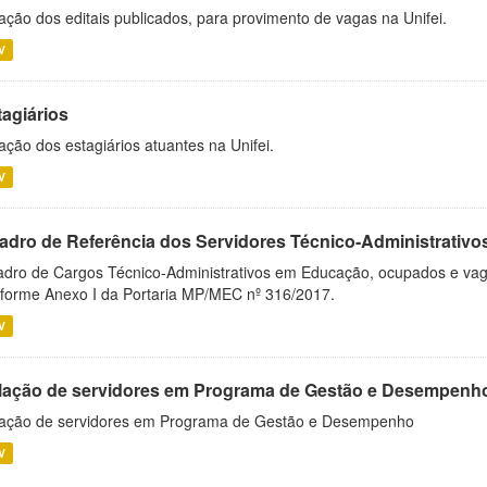
ação dos editais publicados, para provimento de vagas na Unifei.
V
tagiários
ação dos estagiários atuantes na Unifei.
V
adro de Referência dos Servidores Técnico-Administrati
dro de Cargos Técnico-Administrativos em Educação, ocupados e vagos 
forme Anexo I da Portaria MP/MEC nº 316/2017.
V
lação de servidores em Programa de Gestão e Desempenh
ação de servidores em Programa de Gestão e Desempenho
V