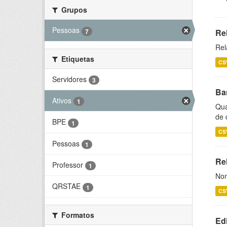
Grupos
Pessoas
7
Re
Rel
Etiquetas
CS
Servidores
3
Ba
Ativos
1
Qua
de 
BPE
1
CS
Pessoas
1
Rel
Professor
1
Nom
QRSTAE
1
CS
Formatos
Ed