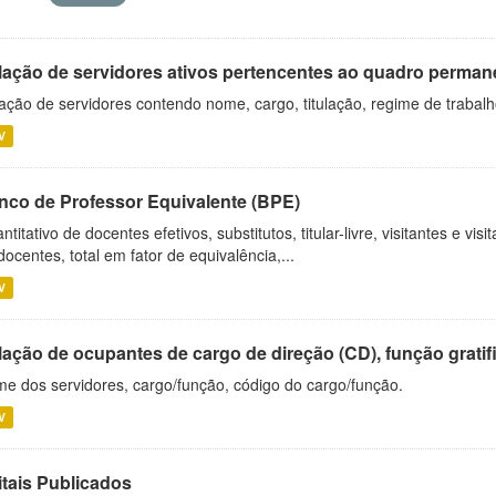
lação de servidores ativos pertencentes ao quadro permane
ação de servidores contendo nome, cargo, titulação, regime de trabal
V
nco de Professor Equivalente (BPE)
ntitativo de docentes efetivos, substitutos, titular-livre, visitantes e vi
docentes, total em fator de equivalência,...
V
ação de ocupantes de cargo de direção (CD), função gratifi
e dos servidores, cargo/função, código do cargo/função.
V
itais Publicados