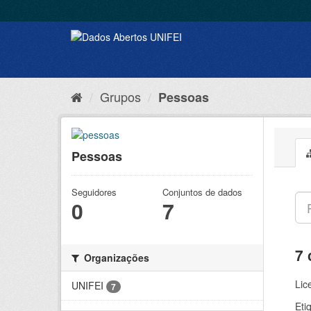
Grupos
Pessoas
Pessoas
Seguidores
Conjuntos de dados
0
7
7 
Organizações
Lic
UNIFEI
7
Eti