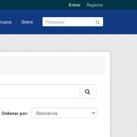
Entrar
Registrar
rupos
Sobre
Ordenar por