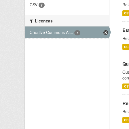
CSV
Rel
7
CS
Licenças
Es
Creative Commons At...
7
Rel
CS
Qu
Qua
con
CS
Re
Rel
CS