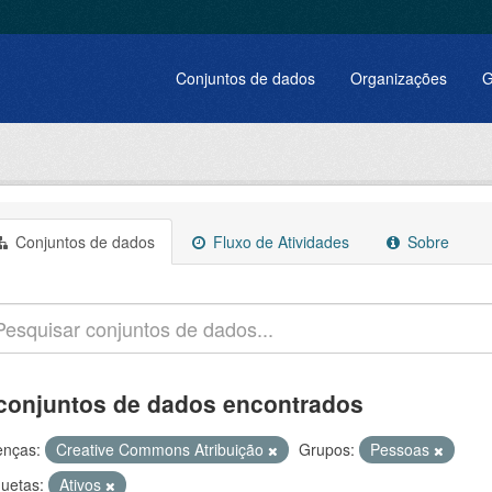
Conjuntos de dados
Organizações
G
Conjuntos de dados
Fluxo de Atividades
Sobre
conjuntos de dados encontrados
enças:
Creative Commons Atribuição
Grupos:
Pessoas
quetas:
Ativos