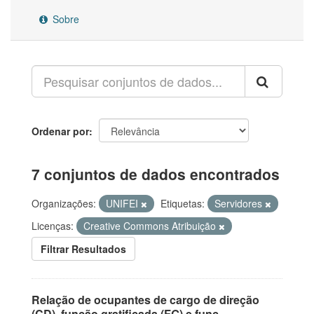
Sobre
Ordenar por
7 conjuntos de dados encontrados
Organizações:
UNIFEI
Etiquetas:
Servidores
Licenças:
Creative Commons Atribuição
Filtrar Resultados
Relação de ocupantes de cargo de direção
(CD), função gratificada (FG) e funç...