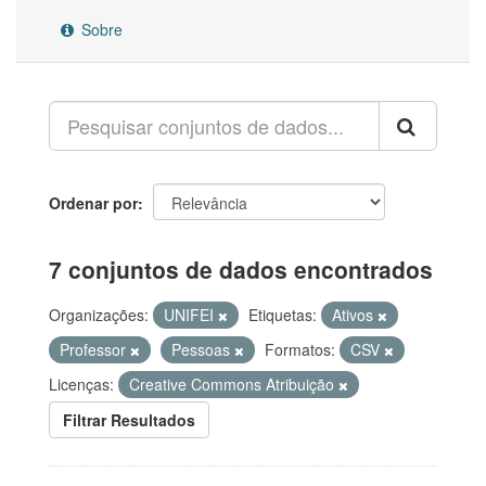
Sobre
Ordenar por
7 conjuntos de dados encontrados
Organizações:
UNIFEI
Etiquetas:
Ativos
Professor
Pessoas
Formatos:
CSV
Licenças:
Creative Commons Atribuição
Filtrar Resultados