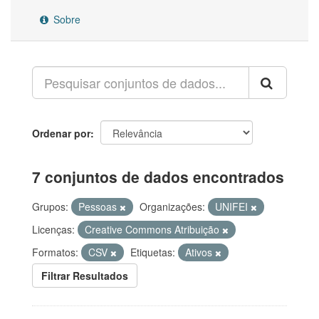
Sobre
Ordenar por
7 conjuntos de dados encontrados
Grupos:
Pessoas
Organizações:
UNIFEI
Licenças:
Creative Commons Atribuição
Formatos:
CSV
Etiquetas:
Ativos
Filtrar Resultados