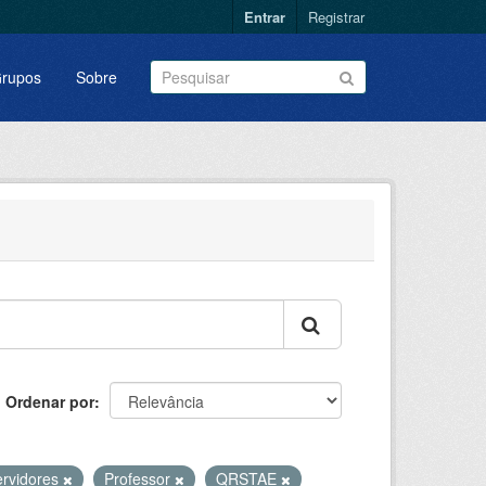
Entrar
Registrar
rupos
Sobre
Ordenar por
ervidores
Professor
QRSTAE