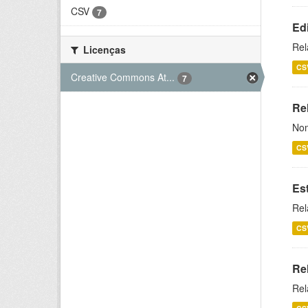
CSV
7
Ed
Rel
Licenças
CS
Creative Commons At...
7
Rel
Nom
CS
Es
Rel
CS
Re
Rel