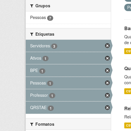
Grupos
P
Pessoas
7
Ba
Etiquetas
Qua
de 
Servidores
3
CS
Ativos
1
Qu
BPE
1
Qua
con
Pessoas
1
CS
Professor
1
QRSTAE
Re
1
Rel
Formatos
CS