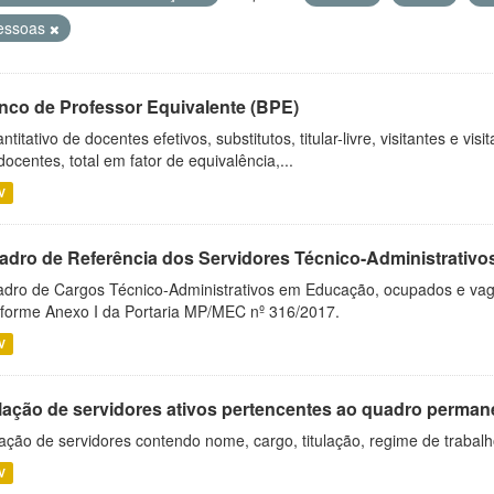
essoas
nco de Professor Equivalente (BPE)
ntitativo de docentes efetivos, substitutos, titular-livre, visitantes e vi
docentes, total em fator de equivalência,...
V
adro de Referência dos Servidores Técnico-Administrati
dro de Cargos Técnico-Administrativos em Educação, ocupados e vagos 
forme Anexo I da Portaria MP/MEC nº 316/2017.
V
lação de servidores ativos pertencentes ao quadro permane
ação de servidores contendo nome, cargo, titulação, regime de trabal
V