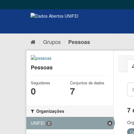
Grupos
Pessoas
Pessoas
Seguidores
Conjuntos de dados
0
7
7 
Organizações
Org
UNIFEI
7
C