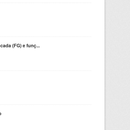
cada (FG) e funç...
o