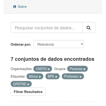
Sobre
Ordenar por
7 conjuntos de dados encontrados
Organizações:
UNIFEI
Grupos:
Pessoas
Etiquetas:
Ativos
BPE
Professor
QRSTAE
Filtrar Resultados