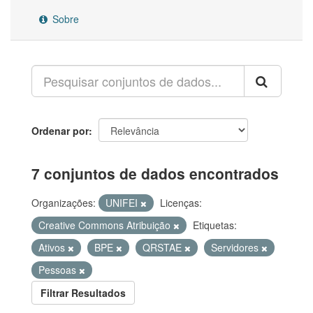
Sobre
Ordenar por
7 conjuntos de dados encontrados
Organizações:
UNIFEI
Licenças:
Creative Commons Atribuição
Etiquetas:
Ativos
BPE
QRSTAE
Servidores
Pessoas
Filtrar Resultados