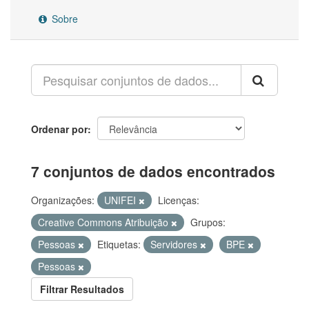
Sobre
Ordenar por
7 conjuntos de dados encontrados
Organizações:
UNIFEI
Licenças:
Creative Commons Atribuição
Grupos:
Pessoas
Etiquetas:
Servidores
BPE
Pessoas
Filtrar Resultados