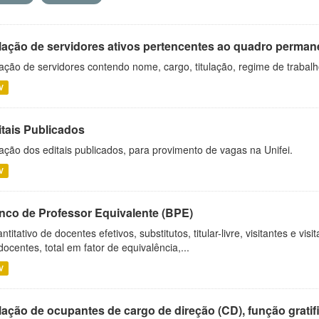
lação de servidores ativos pertencentes ao quadro permane
ação de servidores contendo nome, cargo, titulação, regime de trabal
V
itais Publicados
ação dos editais publicados, para provimento de vagas na Unifei.
V
nco de Professor Equivalente (BPE)
ntitativo de docentes efetivos, substitutos, titular-livre, visitantes e vi
docentes, total em fator de equivalência,...
V
ação de ocupantes de cargo de direção (CD), função gratifi