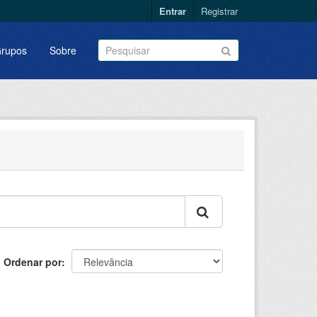
Entrar
Registrar
rupos
Sobre
Ordenar por