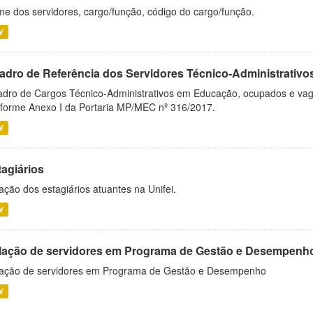
e dos servidores, cargo/função, código do cargo/função.
V
adro de Referência dos Servidores Técnico-Administrati
dro de Cargos Técnico-Administrativos em Educação, ocupados e vagos 
forme Anexo I da Portaria MP/MEC nº 316/2017.
V
tagiários
ação dos estagiários atuantes na Unifei.
V
lação de servidores em Programa de Gestão e Desempenh
ação de servidores em Programa de Gestão e Desempenho
V