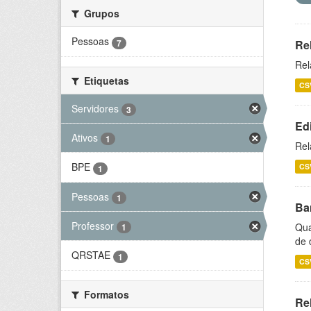
Grupos
Pessoas
7
Re
Rel
Etiquetas
CS
Servidores
3
Ed
Ativos
1
Rel
BPE
CS
1
Pessoas
1
Ba
Professor
Qua
1
de 
QRSTAE
1
CS
Formatos
Rel