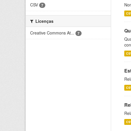
CSV
Nom
7
CS
Licenças
Qu
Creative Commons At...
7
Qua
con
CS
Es
Rel
CS
Re
Rel
CS