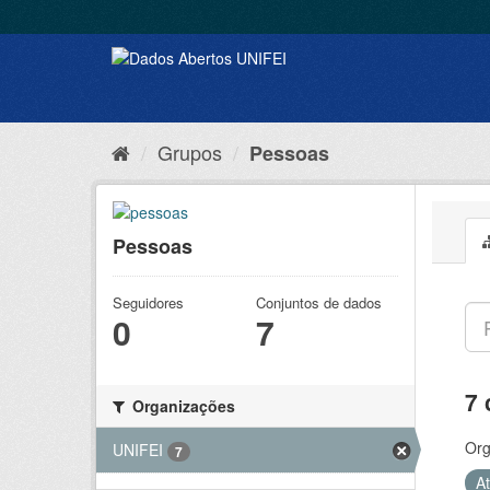
Grupos
Pessoas
Pessoas
Seguidores
Conjuntos de dados
0
7
7 
Organizações
Org
UNIFEI
7
A