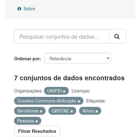
Sobre
Ordenar por
7 conjuntos de dados encontrados
Organizações:
UNIFEI
Licenças:
Creative Commons Atribuição
Etiquetas:
Servidores
QRSTAE
Ativos
Pessoas
Filtrar Resultados